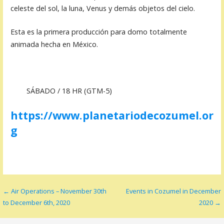
celeste del sol, la luna, Venus y demás objetos del cielo.
Esta es la primera producción para domo totalmente
animada hecha en México.
SÁBADO / 18 HR (GTM-5)
https://www.planetariodecozumel.or
g
Navegación
← Air Operations – November 30th
Events in Cozumel in December
to December 6th, 2020
2020 →
de